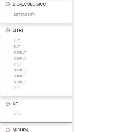
BIO-ECOLOGICO
DETERGENTI
LITRI
1 LT
5 LT
0,500 LT
0,250 LT
10 LT
0,750 LT
0,100 LT
0,200 LT
2 LT
KG
5 KG
MISURA